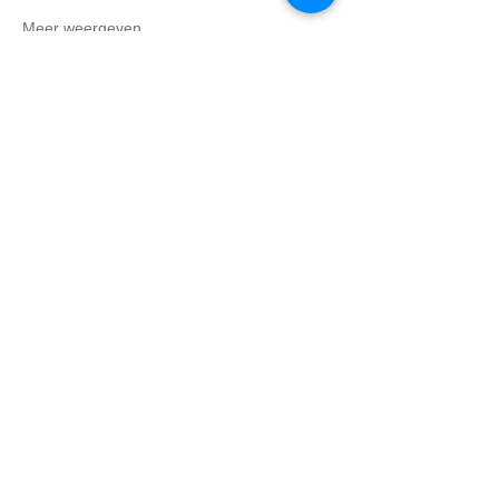
Meer weergeven
Tickets
Verkoop geëindigd op
Soort ticket
Silver Package
Prijs
€ 55,00
Deel dit evenement