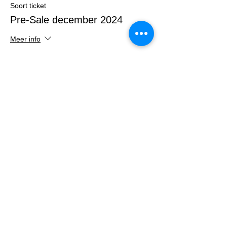
Soort ticket
Pre-Sale december 2024
Meer info
Prijs
€ 5,00
Verkoop geëindigd op
Soort ticket
Normal Ticket december 2024
Meer info
Prijs
€ 7,50