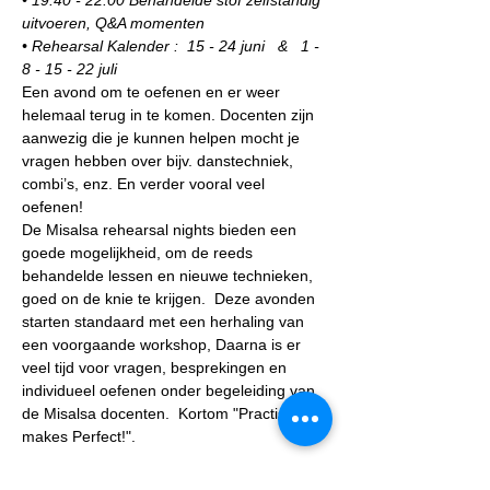
• 19:40 - 22:00 Behandelde stof zelfstandig 
uitvoeren, Q&A momenten
• Rehearsal Kalender :  15 - 24 juni   &   1 - 
8 - 15 - 22 juli
Een avond om te oefenen en er weer 
helemaal terug in te komen. Docenten zijn 
aanwezig die je kunnen helpen mocht je 
vragen hebben over bijv. danstechniek, 
combi’s, enz. En verder vooral veel 
oefenen!
De Misalsa rehearsal nights bieden een 
goede mogelijkheid, om de reeds 
behandelde lessen en nieuwe technieken, 
goed on de knie te krijgen.  Deze avonden 
starten standaard met een herhaling van 
een voorgaande workshop, Daarna is er 
veel tijd voor vragen, besprekingen en 
individueel oefenen onder begeleiding van 
de Misalsa docenten.  Kortom "Practise 
makes Perfect!".