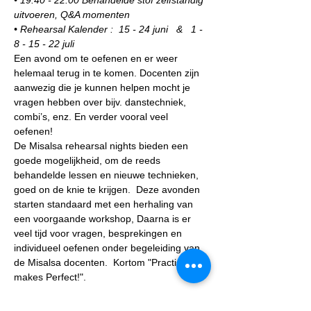
• 19:40 - 22:00 Behandelde stof zelfstandig 
uitvoeren, Q&A momenten
• Rehearsal Kalender :  15 - 24 juni   &   1 - 
8 - 15 - 22 juli
Een avond om te oefenen en er weer 
helemaal terug in te komen. Docenten zijn 
aanwezig die je kunnen helpen mocht je 
vragen hebben over bijv. danstechniek, 
combi’s, enz. En verder vooral veel 
oefenen!
De Misalsa rehearsal nights bieden een 
goede mogelijkheid, om de reeds 
behandelde lessen en nieuwe technieken, 
goed on de knie te krijgen.  Deze avonden 
starten standaard met een herhaling van 
een voorgaande workshop, Daarna is er 
veel tijd voor vragen, besprekingen en 
individueel oefenen onder begeleiding van 
de Misalsa docenten.  Kortom "Practise 
makes Perfect!".