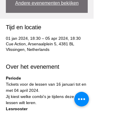
Andere evenementen bekijken
Tijd en locatie
01 jan 2024, 18:30 – 05 apr 2024, 18:30
Cue Action, Arsenaalplein 5, 4381 BL
Vlissingen, Netherlands
Over het evenement
Periode
Tickets voor de lessen van 16 januari tot en 
met 04 april 2024.
Jij kiest welke combi's je tijdens deze 
lessen wilt leren.
Lesrooster
Wil je weten hoe de lesrooster eruit ziet? 
Klik dan 
hier
.
MiSalsa iedereen welkom.