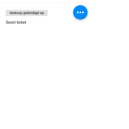
Verkoop geëindigd op
Soort ticket
Latin Friday
Prijs
€ 7,50
Deel dit evenement
misalsa iedereen altijd welkom • mail to:
misalsa.nl@gmail.com
•
+31 6 406 432 24