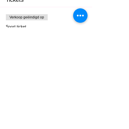
Verkoop geëindigd op
Soort ticket
Latin Friday
Prijs
€ 7,00
Deel dit evenement
misalsa iedereen altijd welkom • mail to: