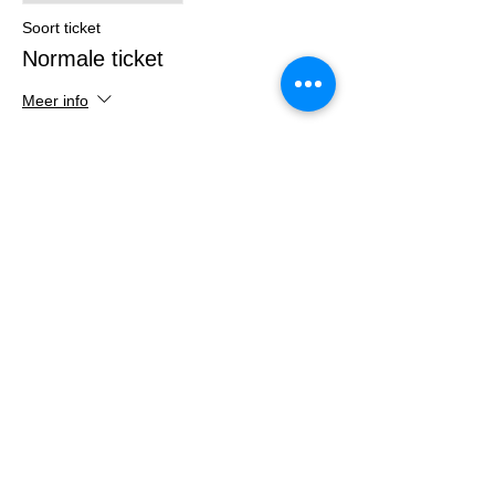
Soort ticket
Normale ticket
Meer info
Prijs
€ 20,00
Verkoop geëindigd op
Soort ticket
Matinee Ticket
Meer info
Prijs
€ 7,50