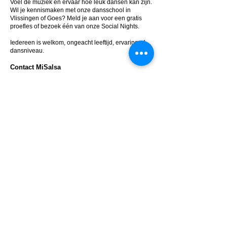
Voel de muziek en ervaar hoe leuk dansen kan zijn.
Wil je kennismaken met onze dansschool in
Vlissingen of Goes? Meld je aan voor een gratis
proefles of bezoek één van onze Social Nights.
Iedereen is welkom, ongeacht leeftijd, ervaring of
dansniveau.
Contact MiSalsa
📧
misalsa.nl@gmail.com
📞 06 40 64 32 24
MiSalsa - Salsa, Bachata & Kizomba danslessen
in Vlissingen en Goes. Fun, Flow & Quality.
EVENT
KALENDER
Vr 21-08
Social Night
20:30u - 01:00u
Workshop, Party & Snacks