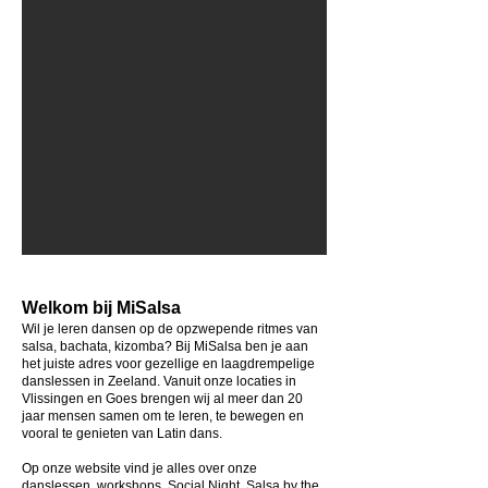
Welkom bij MiSalsa
Wil je leren dansen op de opzwepende ritmes van
salsa, bachata, kizomba? Bij MiSalsa ben je aan
het juiste adres voor gezellige en laagdrempelige
danslessen in Zeeland. Vanuit onze locaties in
Vlissingen en Goes brengen wij al meer dan 20
jaar mensen samen om te leren, te bewegen en
vooral te genieten van Latin dans.
Op onze website vind je alles over onze
danslessen, workshops, Social Night, Salsa by the