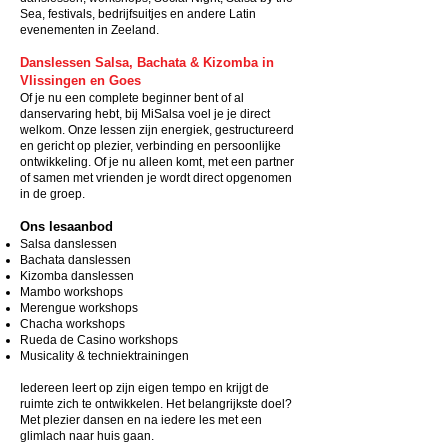
Sea, festivals, bedrijfsuitjes en andere Latin
evenementen in Zeeland. ​
Danslessen Salsa, Bachata & Kizomba in
Vlissingen en Goes
Of je nu een complete beginner bent of al
danservaring hebt, bij MiSalsa voel je je direct
welkom. Onze lessen zijn energiek, gestructureerd
en gericht op plezier, verbinding en persoonlijke
ontwikkeling. Of je nu alleen komt, met een partner
of samen met vrienden je wordt direct opgenomen
in de groep.
Ons lesaanbod
Salsa danslessen
Bachata danslessen
Kizomba danslessen
Mambo workshops
Merengue workshops
Chacha workshops
Rueda de Casino workshops
Musicality & techniektrainingen
Iedereen leert op zijn eigen tempo en krijgt de
ruimte zich te ontwikkelen. Het belangrijkste doel?
Met plezier dansen en na iedere les met een
glimlach naar huis gaan.